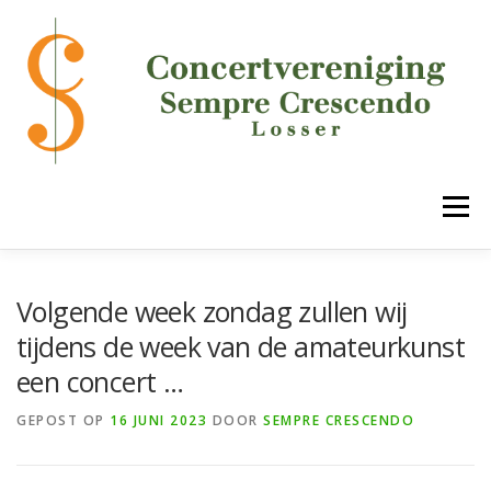
Ga
naar
de
inhoud
Menu
HOME
DE VERENIGING
ONZE ONDERDELEN
Volgende week zondag zullen wij
tijdens de week van de amateurkunst
een concert …
AGENDA
MEDIA
LUCK!
CONTACT
GEPOST OP
16 JUNI 2023
DOOR
SEMPRE CRESCENDO