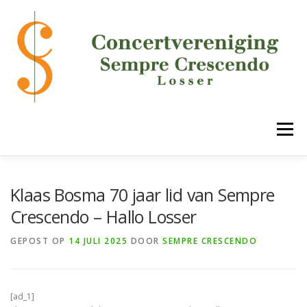
Ga
naar
de
inhoud
Menu
HOME
DE VERENIGING
ONZE ONDERDELEN
Klaas Bosma 70 jaar lid van Sempre
Crescendo – Hallo Losser
AGENDA
MEDIA
LUCK!
CONTACT
GEPOST OP
14 JULI 2025
DOOR
SEMPRE CRESCENDO
[ad_1]