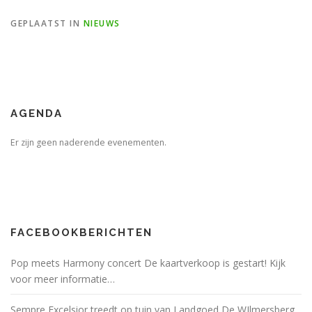
GEPLAATST IN
NIEUWS
AGENDA
Er zijn geen naderende evenementen.
FACEBOOKBERICHTEN
Pop meets Harmony concert De kaartverkoop is gestart! Kijk
voor meer informatie…
Sempre Excelsior treedt op tuin van Landgoed De WIlmersberg