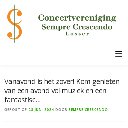
Ga
naar
de
inhoud
Menu
HOME
DE VERENIGING
ONZE ONDERDELEN
Vanavond is het zover! Kom genieten
van een avond vol muziek en een
fantastisc…
AGENDA
MEDIA
LUCK!
CONTACT
GEPOST OP
28 JUNI 2024
DOOR
SEMPRE CRESCENDO