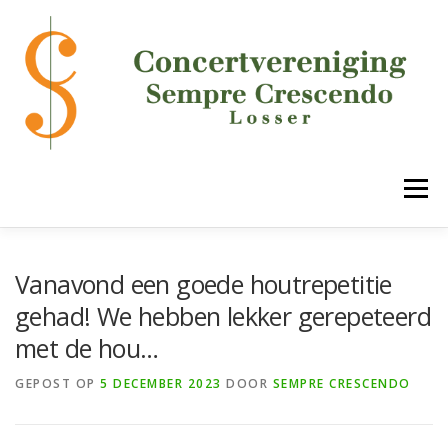
Ga
naar
de
inhoud
Menu
HOME
DE VERENIGING
ONZE ONDERDELEN
Vanavond een goede houtrepetitie
gehad! We hebben lekker gerepeteerd
met de hou…
AGENDA
MEDIA
LUCK!
CONTACT
GEPOST OP
5 DECEMBER 2023
DOOR
SEMPRE CRESCENDO