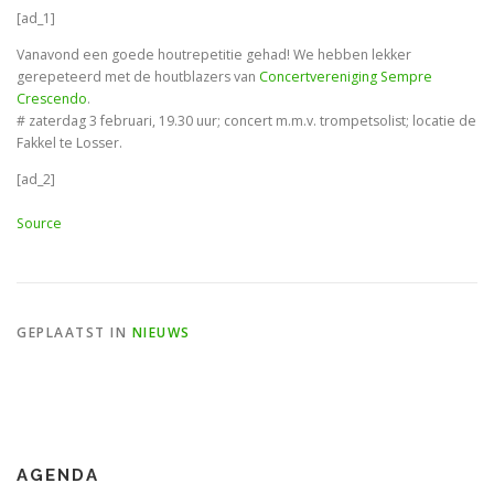
[ad_1]
Vanavond een goede houtrepetitie gehad! We hebben lekker
gerepeteerd met de houtblazers van
Concertvereniging Sempre
Crescendo
.
# zaterdag 3 februari, 19.30 uur; concert m.m.v. trompetsolist; locatie de
Fakkel te Losser.
[ad_2]
Source
GEPLAATST IN
NIEUWS
AGENDA