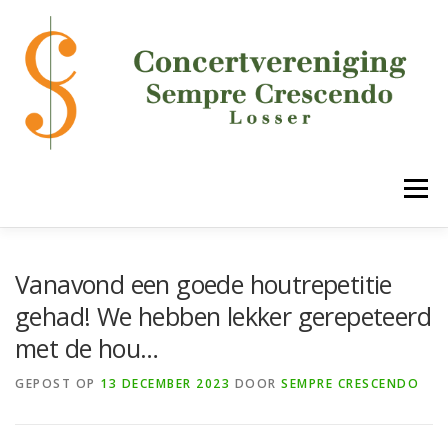
Ga
naar
de
inhoud
Menu
HOME
DE VERENIGING
ONZE ONDERDELEN
Vanavond een goede houtrepetitie
gehad! We hebben lekker gerepeteerd
met de hou…
AGENDA
MEDIA
LUCK!
CONTACT
GEPOST OP
13 DECEMBER 2023
DOOR
SEMPRE CRESCENDO