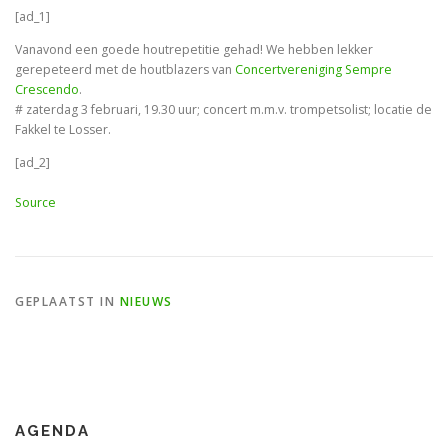
[ad_1]
Vanavond een goede houtrepetitie gehad! We hebben lekker
gerepeteerd met de houtblazers van
Concertvereniging Sempre
Crescendo
.
# zaterdag 3 februari, 19.30 uur; concert m.m.v. trompetsolist; locatie de
Fakkel te Losser.
[ad_2]
Source
GEPLAATST IN
NIEUWS
AGENDA