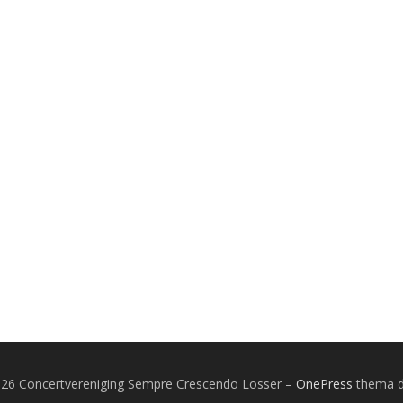
026 Concertvereniging Sempre Crescendo Losser
–
OnePress
thema 