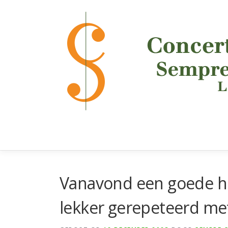
Ga
naar
de
inhoud
Vanavond een goede h
lekker gerepeteerd me