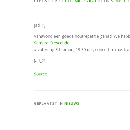
GEPOST OP
12 DECEMBER 2023
DOOR
SEMPRE 
[ad_1]
Vanavond een goede houtrepetitie gehad! We hebb
Sempre Crescendo
.
# zaterdag 3 februari, 19.30 uur; concert m.m.v. tro
[ad_2]
Source
GEPLAATST IN
NIEUWS