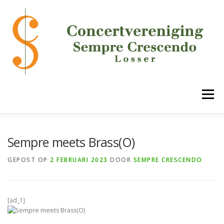
Ga
naar
de
inhoud
Menu
HOME
DE VERENIGING
ONZE ONDERDELEN
Sempre meets Brass(O)
GEPOST OP
2 FEBRUARI 2023
DOOR
SEMPRE CRESCENDO
AGENDA
MEDIA
LUCK!
CONTACT
[ad_1]