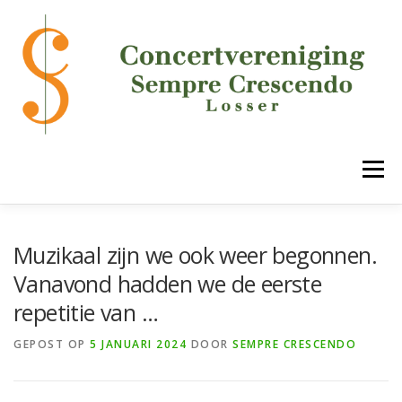
Ga
naar
de
inhoud
Menu
HOME
DE VERENIGING
ONZE ONDERDELEN
Muzikaal zijn we ook weer begonnen.
Vanavond hadden we de eerste
repetitie van …
AGENDA
MEDIA
LUCK!
CONTACT
GEPOST OP
5 JANUARI 2024
DOOR
SEMPRE CRESCENDO