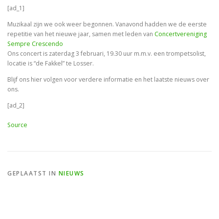
[ad_1]
Muzikaal zijn we ook weer begonnen. Vanavond hadden we de eerste
repetitie van het nieuwe jaar, samen met leden van
Concertvereniging
Sempre Crescendo
Ons concert is zaterdag 3 februari, 19.30 uur m.m.v. een
trompetsolist,
locatie is “de Fakkel” te Losser.
Blijf ons hier volgen voor verdere informatie en het laatste nieuws over
ons.
[ad_2]
Source
GEPLAATST IN
NIEUWS