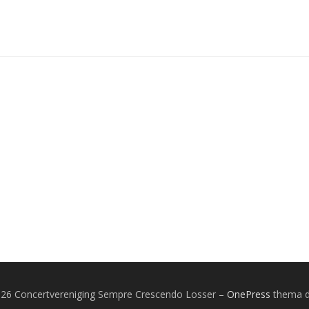
026 Concertvereniging Sempre Crescendo Losser
–
OnePress
thema 