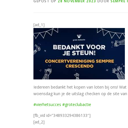
GEPOST OP
28 NOVEMBER 2023
DOOR
SEMPRE 
[ad_1]
Iedereen bedankt het kopen van loten bij ons! Wa
woensdag kun je de uitslag checken op de site van 
#vierhetsucces
#groteclubactie
[fb_vid id=”348933294386133″]
[ad_2]