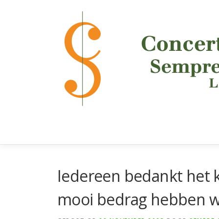
Ga
naar
de
inhoud
Iedereen bedankt het k
mooi bedrag hebben we