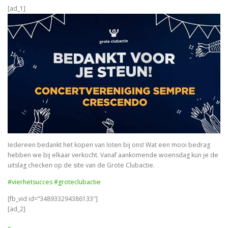
[ad_1]
Iedereen bedankt het kopen van loten bij ons! Wat een mooi bedrag
hebben we bij elkaar verkocht. Vanaf aankomende woensdag kun je de
uitslag checken op de site van de Grote Clubactie.
#vierhetsucces
#groteclubactie
[fb_vid id=”348933294386133″]
[ad_2]