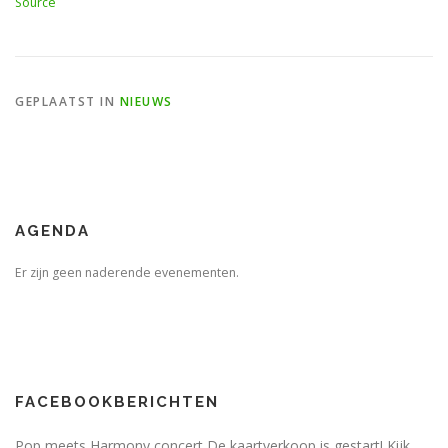
Source
GEPLAATST IN
NIEUWS
AGENDA
Er zijn geen naderende evenementen.
FACEBOOKBERICHTEN
Pop meets Harmony concert De kaartverkoop is gestart! Kijk