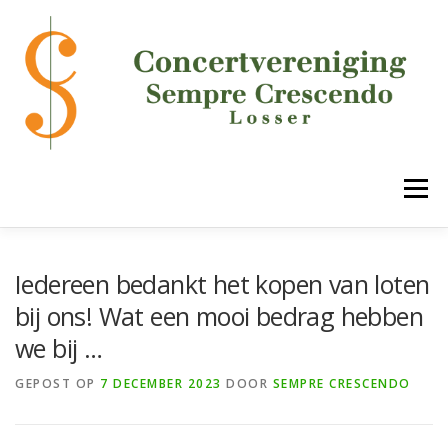
Ga
naar
de
inhoud
Menu
HOME
DE VERENIGING
ONZE ONDERDELEN
Iedereen bedankt het kopen van loten
bij ons! Wat een mooi bedrag hebben
we bij …
AGENDA
MEDIA
LUCK!
CONTACT
GEPOST OP
7 DECEMBER 2023
DOOR
SEMPRE CRESCENDO