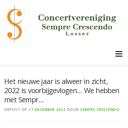
Ga
naar
de
inhoud
Menu
HOME
DE VERENIGING
ONZE ONDERDELEN
Het nieuwe jaar is alweer in zicht,
2022 is voorbijgevlogen… We hebben
met Sempr…
AGENDA
MEDIA
LUCK!
CONTACT
GEPOST OP
17 DECEMBER 2022
DOOR
SEMPRE CRESCENDO