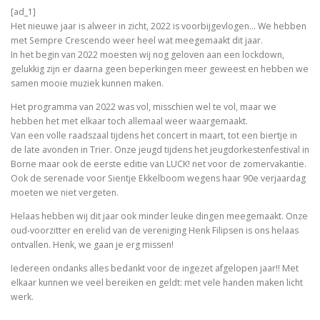
[ad_1]
Het nieuwe jaar is alweer in zicht, 2022 is voorbijgevlogen… We hebben
met Sempre Crescendo weer heel wat meegemaakt dit jaar.
In het begin van 2022 moesten wij nog geloven aan een lockdown,
gelukkig zijn er daarna geen beperkingen meer geweest en hebben we
samen mooie muziek kunnen maken.
Het programma van 2022 was vol, misschien wel te vol, maar we
hebben het met elkaar toch allemaal weer waargemaakt.
Van een volle raadszaal tijdens het concert in maart, tot een biertje in
de late avonden in Trier. Onze jeugd tijdens het jeugdorkestenfestival in
Borne maar ook de eerste editie van LUCK! net voor de zomervakantie.
Ook de serenade voor Sientje Ekkelboom wegens haar 90e verjaardag
moeten we niet vergeten.
Helaas hebben wij dit jaar ook minder leuke dingen meegemaakt. Onze
oud-voorzitter en erelid van de vereniging Henk Filipsen is ons helaas
ontvallen. Henk, we gaan je erg missen!
Iedereen ondanks alles bedankt voor de ingezet afgelopen jaar!! Met
elkaar kunnen we veel bereiken en geldt: met vele handen maken licht
werk.