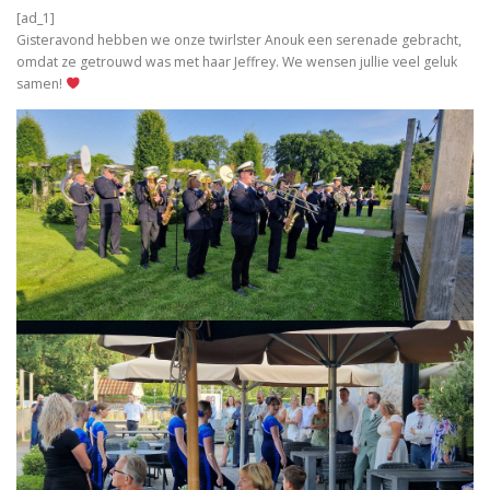
[ad_1]
Gisteravond hebben we onze twirlster Anouk een serenade gebracht,
omdat ze getrouwd was met haar Jeffrey. We wensen jullie veel geluk
samen!