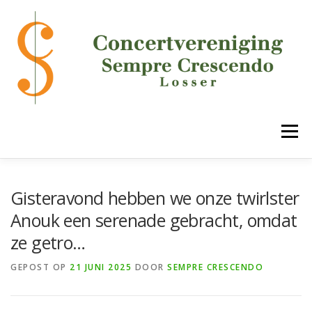
Ga
naar
de
inhoud
Menu
HOME
DE VERENIGING
ONZE ONDERDELEN
Gisteravond hebben we onze twirlster
Anouk een serenade gebracht, omdat
ze getro…
AGENDA
MEDIA
LUCK!
CONTACT
GEPOST OP
21 JUNI 2025
DOOR
SEMPRE CRESCENDO