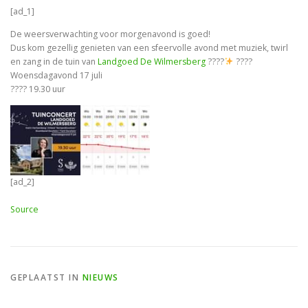
[ad_1]
De weersverwachting voor morgenavond is goed!
Dus kom gezellig genieten van een sfeervolle avond met muziek, twirl
en zang in de tuin van
Landgoed De Wilmersberg
????
????
Woensdagavond 17 juli
???? 19.30 uur
[ad_2]
Source
GEPLAATST IN
NIEUWS