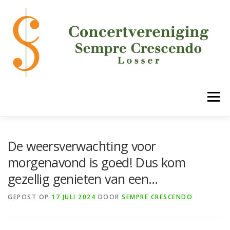
Ga
naar
de
inhoud
Menu
HOME
DE VERENIGING
ONZE ONDERDELEN
De weersverwachting voor
morgenavond is goed! Dus kom
gezellig genieten van een…
AGENDA
MEDIA
LUCK!
CONTACT
GEPOST OP
17 JULI 2024
DOOR
SEMPRE CRESCENDO