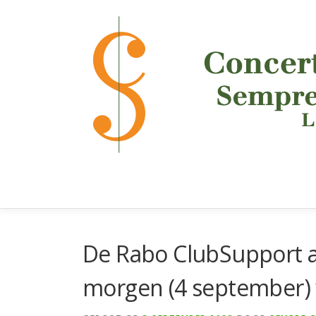
Ga
naar
de
inhoud
De Rabo ClubSupport a
morgen (4 september) 