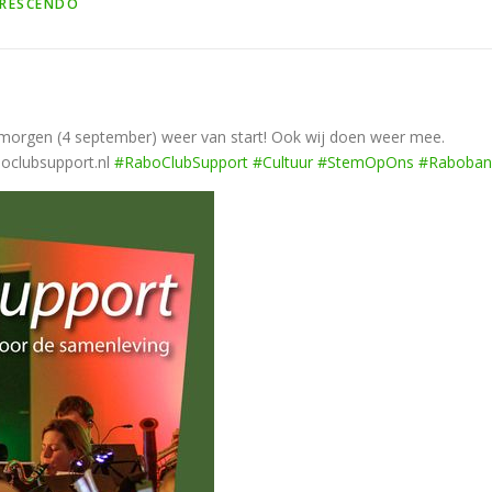
CRESCENDO
morgen (4 september) weer van start! Ook wij doen weer mee.
boclubsupport.nl
#RaboClubSupport
#Cultuur
#StemOpOns
#Raboban