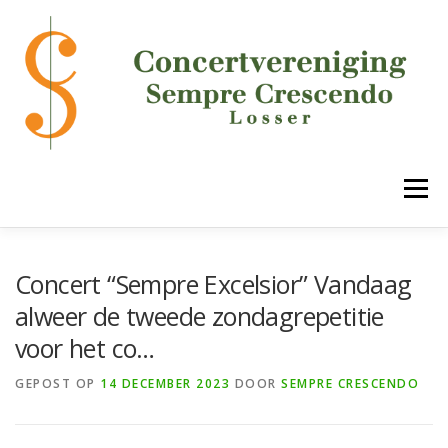
Ga
naar
de
inhoud
Menu
HOME
DE VERENIGING
ONZE ONDERDELEN
Concert “Sempre Excelsior” Vandaag
alweer de tweede zondagrepetitie
voor het co…
AGENDA
MEDIA
LUCK!
CONTACT
GEPOST OP
14 DECEMBER 2023
DOOR
SEMPRE CRESCENDO