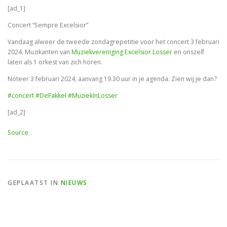
[ad_1]
Concert “Sempre Excelsior”
Vandaag alweer de tweede zondagrepetitie voor het concert 3 februari
2024. Muzikanten van
Muziekvereniging Excelsior Losser
en onszelf
laten als 1 orkest van zich horen.
Noteer 3 februari 2024, aanvang 19.30 uur in je agenda. Zien wij je dan?
#concert
#DeFakkel
#MuziekInLosser
[ad_2]
Source
GEPLAATST IN
NIEUWS