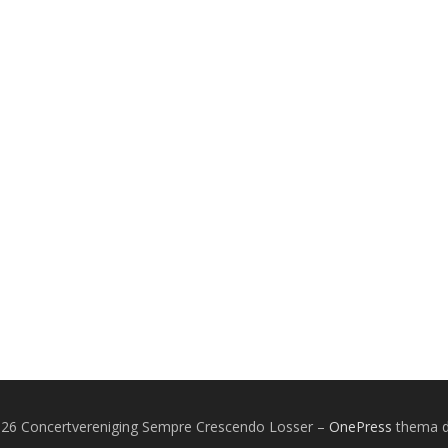
026 Concertvereniging Sempre Crescendo Losser
–
OnePress
thema 