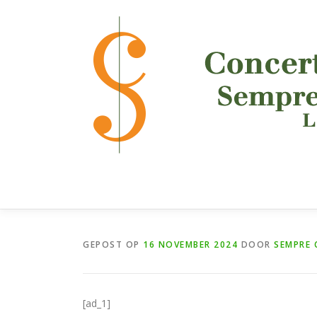
Ga
naar
de
inhoud
GEPOST OP
16 NOVEMBER 2024
DOOR
SEMPRE 
[ad_1]